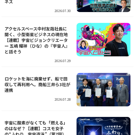
ネス
2026.07.30
アクセルスペース中村友哉社長に
聞く、小型衛星ビジネスの現在地
【連載】宇宙ビジョンクリエータ
ー 五嶋 耀祥（ひな）の『宇宙人』
と話そう
2026.07.29
ロケットを海に廃棄せず、船で回
収して再利用へ。商船三井ら3社が
連携
2026.07.28
宇宙に酸素がなくても「燃える」
のはなぜ？【連載】コスモ女子
の“ふわり、宇宙遊泳”（第7回）