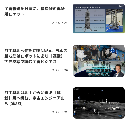
宇宙輸送を日常に。福島発の再使
用ロケット
2026.06.29
月面基地へ舵を切るNASA。日本の
勝ち筋はロボットにあり【連載】
世界基準で読む宇宙ビジネス
2026.06.26
月面基地は地上から始まる【連
載】月へ挑む、宇宙エンジニアた
ち (第8回)
2026.06.25