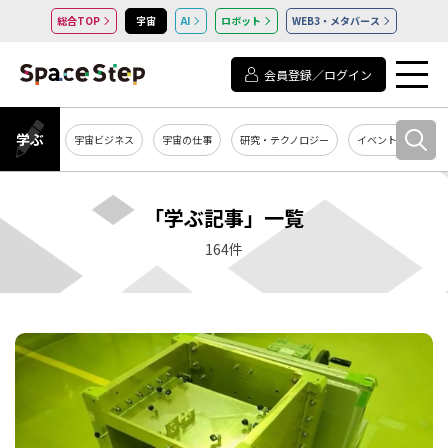
総合TOP
宇宙
AI
ロボット
WEB3・メタバース
会員登録／ログイン
学ぶ
宇宙ビジネス
宇宙の仕事
研究・テクノロジー
イベント・セミナー
「学ぶ記事」一覧
164件