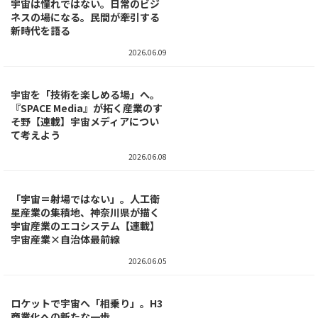
災害状況を「宇宙から」即座に可
視化！ 復旧対応の初動が変わる
2026.06.11
気球で成層圏までロケットを運ん
で宇宙へ発射！ 民間では世界初の
挑戦
2026.06.10
宇宙は憧れではない。日常のビジ
ネスの場になる。民間が牽引する
新時代を語る
2026.06.09
宇宙を「技術を楽しめる場」へ。