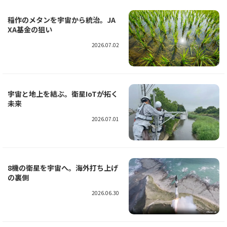
稲作のメタンを宇宙から統治。JA
XA基金の狙い
2026.07.02
宇宙と地上を結ぶ。衛星IoTが拓く
未来
2026.07.01
8機の衛星を宇宙へ。海外打ち上げ
の裏側
2026.06.30