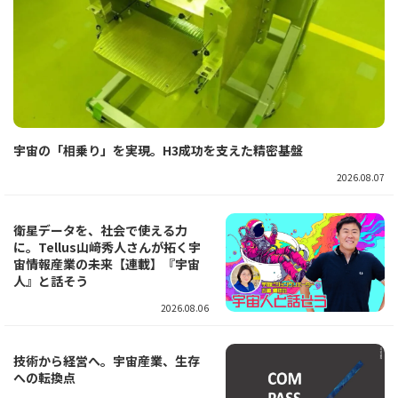
宇宙の「相乗り」を実現。H3成功を支えた精密基盤
2026.08.07
衛星データを、社会で使える力
に。Tellus山﨑秀人さんが拓く宇
宙情報産業の未来【連載】『宇宙
人』と話そう
2026.08.06
技術から経営へ。宇宙産業、生存
への転換点