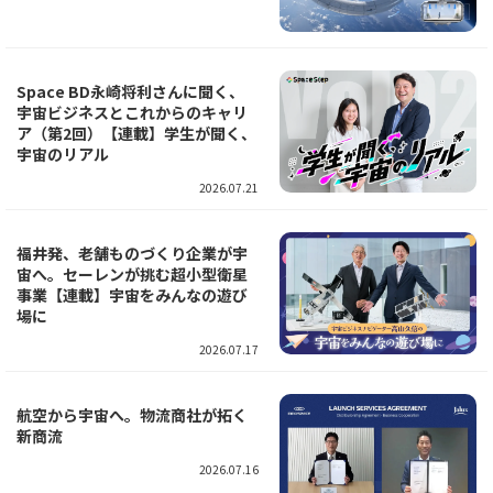
Space BD永崎将利さんに聞く、
宇宙ビジネスとこれからのキャリ
ア（第2回）【連載】学生が聞く、
宇宙のリアル
2026.07.21
福井発、老舗ものづくり企業が宇
宙へ。セーレンが挑む超小型衛星
事業【連載】宇宙をみんなの遊び
場に
2026.07.17
航空から宇宙へ。物流商社が拓く
新商流
2026.07.16