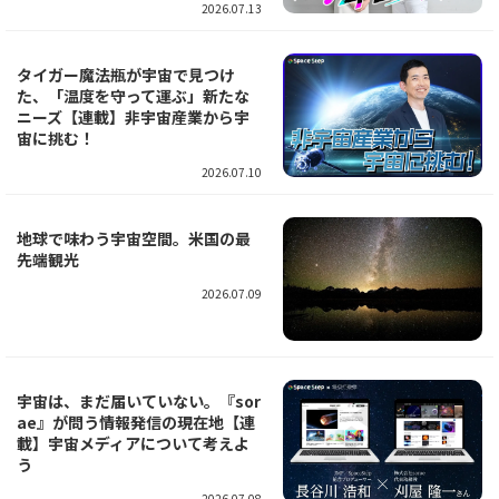
2026.07.13
タイガー魔法瓶が宇宙で見つけ
た、「温度を守って運ぶ」新たな
ニーズ【連載】非宇宙産業から宇
宙に挑む！
2026.07.10
地球で味わう宇宙空間。米国の最
先端観光
2026.07.09
宇宙は、まだ届いていない。『sor
ae』が問う情報発信の現在地【連
載】宇宙メディアについて考えよ
う
2026.07.08