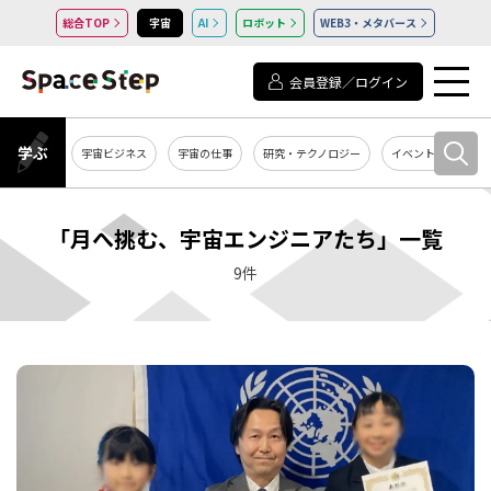
総合TOP
宇宙
AI
ロボット
WEB3・メタバース
会員登録／ログイン
学ぶ
宇宙ビジネス
宇宙の仕事
研究・テクノロジー
イベント・セミナー
「月へ挑む、宇宙エンジニアたち」一覧
9件