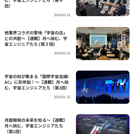
む、宇宙エンジニアたち（第４
回）
2026.03.25
他業界コラボの聖地「宇宙の店」
との共創～【連載】月へ挑む、宇
宙エンジニアたち (第３回)
2026.02.25
宇宙の知が集まる「国際宇宙会議I
AC」に初参加！～【連載】月へ挑
む、宇宙エンジニアたち（第2回）
2026.01.22
月面開発の未来を知る～【連載】
月へ挑む、宇宙エンジニアたち
（第1回）