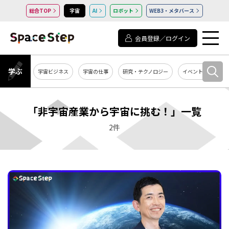
総合TOP
宇宙
AI
ロボット
WEB3・メタバース
会員登録／ログイン
学ぶ
宇宙ビジネス
宇宙の仕事
研究・テクノロジー
イベント・セミナー
「非宇宙産業から宇宙に挑む！」一覧
2件