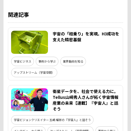
関連記事
宇宙の「相乗り」を実現。H3成功を
支えた精密基盤
宇宙ビジネス
事例から学ぶ
業界動向を知る
アップストリーム（宇宙空間）
衛星データを、社会で使える力に。
Tellus山﨑秀人さんが拓く宇宙情報
産業の未来【連載】『宇宙人』と話
そう
宇宙ビジョンクリエイター 五嶋 耀祥の『宇宙人』と話そう
インタビューから学ぶ
アップストリーム（宇宙空間）
事例から学ぶ