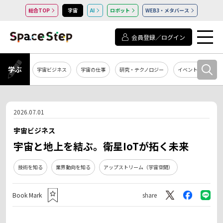
総合TOP
宇宙
AI
ロボット
WEB3・メタバース
会員登録／ログイン
学ぶ
宇宙ビジネス
宇宙の仕事
研究・テクノロジー
イベント・セミナー
2026.07.01
宇宙ビジネス
宇宙と地上を結ぶ。衛星IoTが拓く未来
技術を知る
業界動向を知る
アップストリーム（宇宙空間）
Book Mark
share