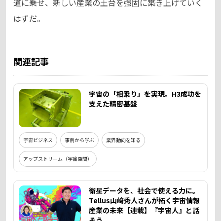
道に乗せ、新しい産業の土台を強固に築き上げていく
はずだ。
関連記事
宇宙の「相乗り」を実現。H3成功を
支えた精密基盤
宇宙ビジネス
事例から学ぶ
業界動向を知る
アップストリーム（宇宙空間）
衛星データを、社会で使える力に。
Tellus山﨑秀人さんが拓く宇宙情報
産業の未来【連載】『宇宙人』と話
そう