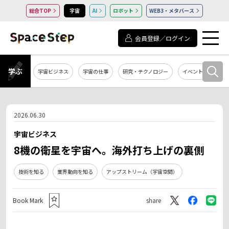
総合TOP
宇宙
AI
ロボット
WEB3・メタバース
会員登録／ログイン
学ぶ
宇宙ビジネス
宇宙の仕事
研究・テクノロジー
イベント・セミナー
2026.06.30
宇宙ビジネス
8機の衛星を宇宙へ。海外打ち上げの裏側
技術を知る
業界動向を知る
アップストリーム（宇宙空間）
Book Mark
share