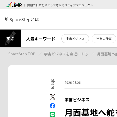
共創で日本をステップさせるメディアプロジェクト
SpaceStepとは
学ぶ
人気キーワード
宇宙ビジネス
宇宙の仕事
SpaceStep TOP
宇宙ビジネスを身近にする
月面基地へ
share
2026.06.26
宇宙ビジネス
月面基地へ舵