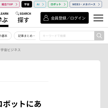
総合TOP
宇宙
AI
ロボット
WEB3・メタバース
LEARN
SEARCH
会員登録／ログイン
学ぶ
探す
の基本
記事まとめ・お知らせ
む宇宙ビジネス
ロボットにあ