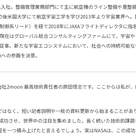
会社入社。整備管理業務部門にて主に航空機のライン整備や重整
の後米国大学にて航空宇宙工学を学び2013年より宇宙業界へ
制御系リード）を経て2018年にJAXAフライトディレクタに
現在はグローバル総合コンサルティングファームにて、宇宙や
従事。新たな宇宙エコシステムにおいて、社会への持続可能な
onへの参画を決意。
社2moon 最高技術責任者の原田悟志です。ここからは私が、
はなく、短い記者説明や一枚の資料更新から始まることがあります。
行を成功させ、世界中の注目を集めました。長く続いた技術的課題
を一つ積み上げたと言えるでしょう。実はNASAは、この成功に