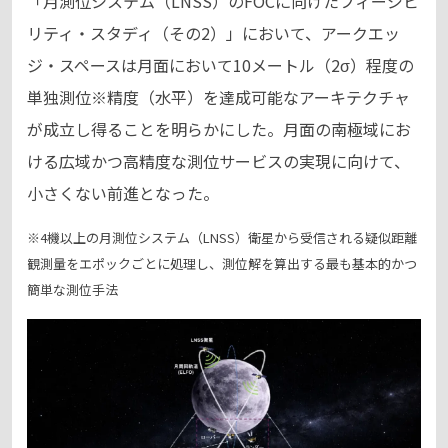
「月測位システム（LNSS）のFOCに向けたフィージビ
リティ・スタディ（その2）」において、アークエッ
ジ・スペースは月面において10メートル（2σ）程度の
単独測位※精度（水平）を達成可能なアーキテクチャ
が成立し得ることを明らかにした。月面の南極域にお
ける広域かつ高精度な測位サービスの実現に向けて、
小さくない前進となった。
※4機以上の月測位システム（LNSS）衛星から受信される疑似距離
観測量をエポックごとに処理し、測位解を算出する最も基本的かつ
簡単な測位手法