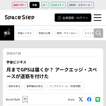
総合TOP
宇宙
AI
ロボット
WEB3・メタバース
会員登録／ログイン
学ぶ
宇宙ビジネス
宇宙の仕事
研究・テクノロジー
イベント・セミナー
2026.07.06
宇宙ビジネス
月までGPSは届くか？ アークエッジ・スペ
ースが道筋を付けた
技術を知る
業界動向を知る
アップストリーム（宇宙空間）
Book Mark
share