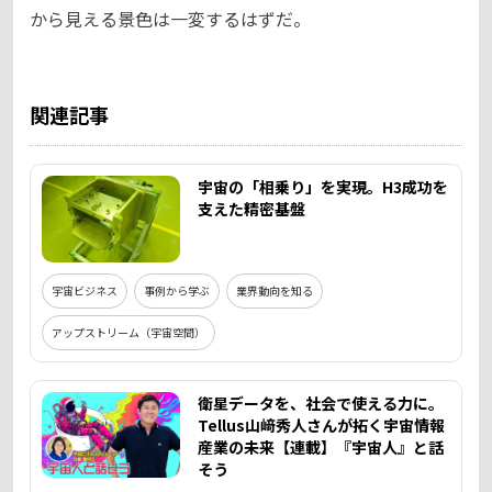
から見える景色は一変するはずだ。
関連記事
宇宙の「相乗り」を実現。H3成功を
支えた精密基盤
宇宙ビジネス
事例から学ぶ
業界動向を知る
アップストリーム（宇宙空間）
衛星データを、社会で使える力に。
Tellus山﨑秀人さんが拓く宇宙情報
産業の未来【連載】『宇宙人』と話
そう