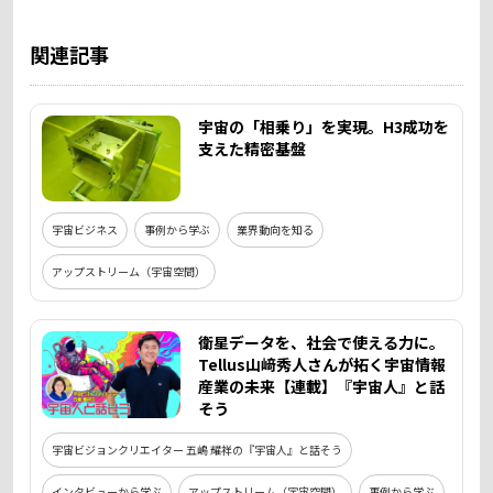
関連記事
宇宙の「相乗り」を実現。H3成功を
支えた精密基盤
宇宙ビジネス
事例から学ぶ
業界動向を知る
アップストリーム（宇宙空間）
衛星データを、社会で使える力に。
Tellus山﨑秀人さんが拓く宇宙情報
産業の未来【連載】『宇宙人』と話
そう
宇宙ビジョンクリエイター 五嶋 耀祥の『宇宙人』と話そう
インタビューから学ぶ
アップストリーム（宇宙空間）
事例から学ぶ