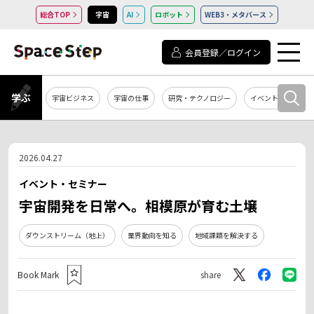
総合TOP
宇宙
AI
ロボット
WEB3・メタバース
会員登録／ログイン
学ぶ
宇宙ビジネス
宇宙の仕事
研究・テクノロジー
イベント・セミナー
2026.04.27
イベント・セミナー
宇宙開発を日常へ。相模原が育む土壌
ダウンストリーム（地上）
業界動向を知る
地域課題を解決する
Book Mark
share