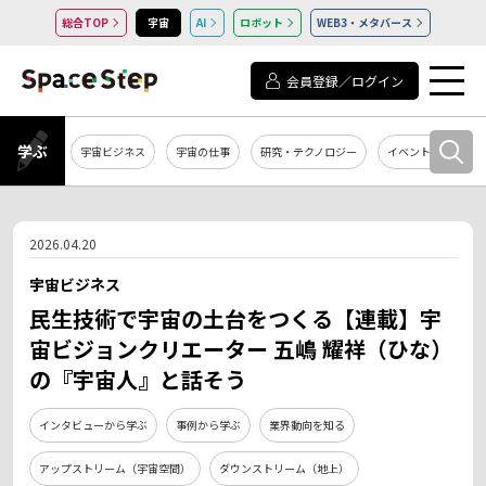
総合TOP
宇宙
AI
ロボット
WEB3・メタバース
会員登録／ログイン
学ぶ
宇宙ビジネス
宇宙の仕事
研究・テクノロジー
イベント・セミナー
2026.04.20
宇宙ビジネス
民生技術で宇宙の土台をつくる【連載】宇
宙ビジョンクリエーター 五嶋 耀祥（ひな）
の『宇宙人』と話そう
インタビューから学ぶ
事例から学ぶ
業界動向を知る
アップストリーム（宇宙空間）
ダウンストリーム（地上）