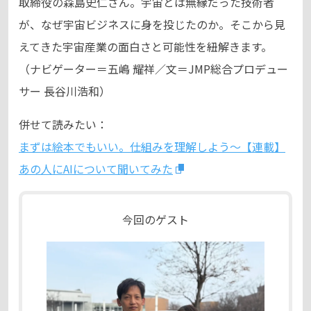
取締役の森島史仁さん。宇宙とは無縁だった技術者
が、なぜ宇宙ビジネスに身を投じたのか。そこから見
えてきた宇宙産業の面白さと可能性を紐解きます。
（ナビゲーター＝五嶋 耀祥／文＝JMP総合プロデュー
サー 長谷川浩和）
併せて読みたい：
まずは絵本でもいい。仕組みを理解しよう～【連載】
あの人にAIについて聞いてみた
今回のゲスト