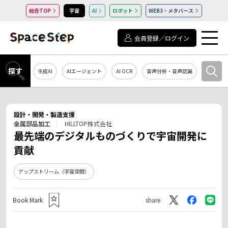
総合TOP
宇宙
AI
ロボット
WEB3・メタバース
会員登録／ログイン
探す
生成AI
AIエージェント
AI OCR
音声分析・音声認識
教育・研
設計・開発・製造支援
金属部品加工
HILLTOP株式会社
最先端のデジタルものづくりで宇宙開発に
貢献
アップストリーム（宇宙空間）
Book Mark
share