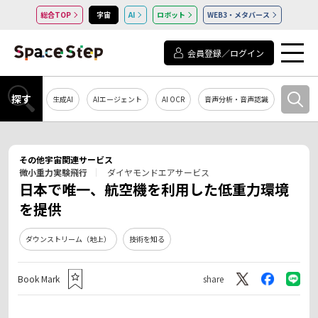
総合TOP
宇宙
AI
ロボット
WEB3・メタバース
会員登録／ログイン
探す
生成AI
AIエージェント
AI OCR
音声分析・音声認識
教育・研
その他宇宙関連サービス
微小重力実験飛行
ダイヤモンドエアサービス
日本で唯一、航空機を利用した低重力環境
を提供
ダウンストリーム（地上）
技術を知る
Book Mark
share