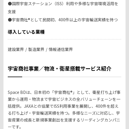
●国際宇宙ステーション（ISS）利用や多様な宇宙環境活用を
支援
●宇宙商社®として民間初、400件以上の宇宙輸送実績を持つ
導入している業種
建設業界
製造業界
情報通信業界
宇宙商社事業／物流・衛星搭載サービス紹介
Space BDは、日本初の「宇宙商社®」として、衛星打ち上げ事
業から運用・物流まで宇宙ビジネスの全バリューチェーンを一
括提供。JAXAとの協業でISS利用事業を展開し、400件を超え
る打ち上げ・宇宙輸送実績を持つ。多様なニーズに対応し、宇
宙産業の成長と新規事業創出を支援するリーディングカンパニ
ーです。