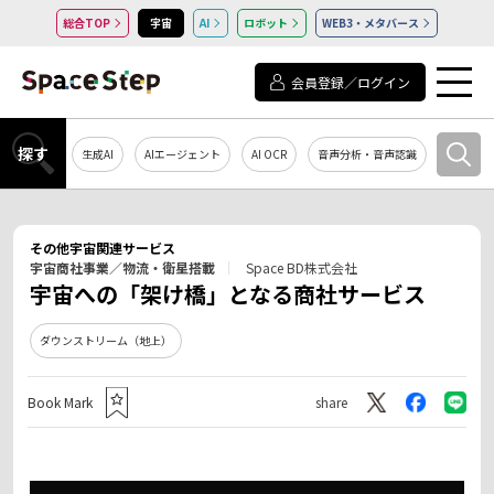
総合TOP
宇宙
AI
ロボット
WEB3・メタバース
会員登録／ログイン
探す
生成AI
AIエージェント
AI OCR
音声分析・音声認識
教育・研
その他宇宙関連サービス
宇宙商社事業／物流・衛星搭載
Space BD株式会社
宇宙への「架け橋」となる商社サービス
ダウンストリーム（地上）
Book Mark
share