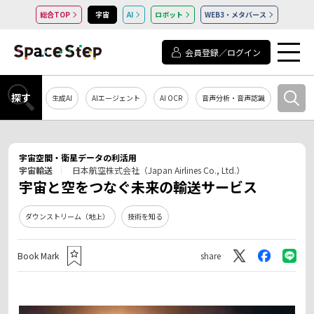
総合TOP
宇宙
AI
ロボット
WEB3・メタバース
会員登録／ログイン
探す
生成AI
AIエージェント
AI OCR
音声分析・音声認識
教育・研
宇宙空間・衛星データの利活用
宇宙輸送
日本航空株式会社（Japan Airlines Co., Ltd.）
宇宙と空をつなぐ未来の輸送サービス
ダウンストリーム（地上）
技術を知る
Book Mark
share