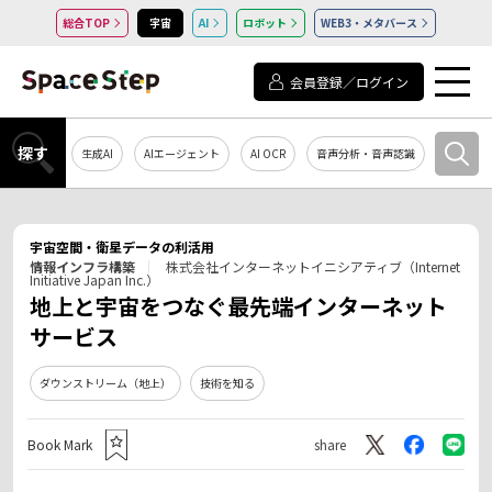
総合TOP
宇宙
AI
ロボット
WEB3・メタバース
会員登録／ログイン
探す
生成AI
AIエージェント
AI OCR
音声分析・音声認識
教育・研
宇宙空間・衛星データの利活用
情報インフラ構築
株式会社インターネットイニシアティブ（Internet
Initiative Japan Inc.）
地上と宇宙をつなぐ最先端インターネット
サービス
ダウンストリーム（地上）
技術を知る
Book Mark
share