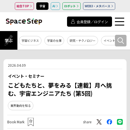
総合TOP
宇宙
AI
ロボット
WEB3・メタバース
会員登録／ログイン
学ぶ
宇宙ビジネス
宇宙の仕事
研究・テクノロジー
イベント・セミナー
2026.04.09
イベント・セミナー
こどもたちと、夢をみる【連載】月へ挑
む、宇宙エンジニアたち (第5回)
業界動向を知る
Book Mark
share