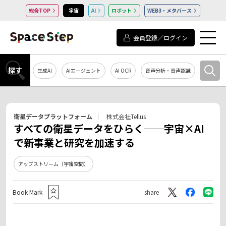
総合TOP
宇宙
AI
ロボット
WEB3・メタバース
会員登録／ログイン
探す
生成AI
AIエージェント
AI OCR
音声分析・音声認識
教育・研
衛星データプラットフォーム
株式会社Tellus
すべての衛星データをひらく──宇宙×AI
で新事業と研究を加速する
アップストリーム（宇宙空間）
Book Mark
share