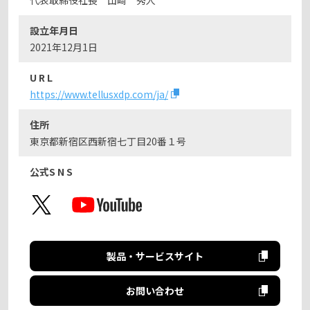
代表取締役社長 山﨑 秀人
設立年月日
2021年12月1日
U R L
https://www.tellusxdp.com/ja/
住所
東京都新宿区西新宿七丁目20番１号
公式S N S
製品・サービスサイト
お問い合わせ