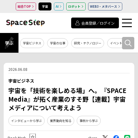
総合TOP
宇宙
AI
ロボット
WEB3・メタバース
会員登録／ログイン
学ぶ
宇宙ビジネス
宇宙の仕事
研究・テクノロジー
イベント・セミナー
2026.06.08
宇宙ビジネス
宇宙を「技術を楽しめる場」へ。『SPACE
Media』が拓く産業のすそ野【連載】宇宙
メディアについて考えよう
インタビューから学ぶ
業界動向を知る
事例から学ぶ
Book Mark
share