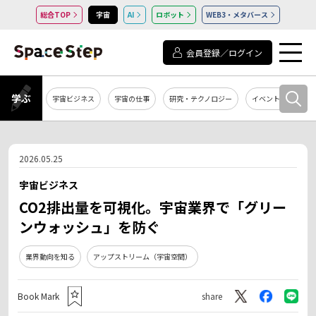
総合TOP
宇宙
AI
ロボット
WEB3・メタバース
会員登録／ログイン
学ぶ
宇宙ビジネス
宇宙の仕事
研究・テクノロジー
イベント・セミナー
2026.05.25
宇宙ビジネス
CO2排出量を可視化。宇宙業界で「グリー
ンウォッシュ」を防ぐ
業界動向を知る
アップストリーム（宇宙空間）
Book Mark
share