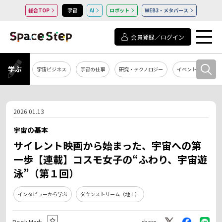
総合TOP
宇宙
AI
ロボット
WEB3・メタバース
会員登録／ログイン
学ぶ
宇宙ビジネス
宇宙の仕事
研究・テクノロジー
イベント・セミナー
2026.01.13
宇宙の基本
サイレント映画から始まった、宇宙への第
一歩【連載】コスモ女子の“ふわり、宇宙遊
泳”（第１回）
インタビューから学ぶ
ダウンストリーム（地上）
Book Mark
share