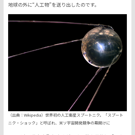
地球の外に“人工物”を送り出したのです。
（出典：Wikipedia）世界初の人工衛星スプートニク。「スプート
ニク・ショック」と呼ばれ、米ソ宇宙開発競争の幕開けに